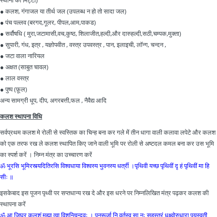
स्थानो की मिट्टी)
● कलश, गंगाजल या तीर्थ जल (उपलब्ध न हो तो सादा जल)
● पंच पल्लव (बरगद,गूलर, पीपल,आम,पाकड)
● सर्वौषधि ( मुरा,जटामासी,वच,कुष्ठ, शिलाजीत,हल्दी,और दारुहल्दी,सठी,चम्पक,मुक्ता)
● सुपारी, गंध, इत्र , यज्ञोपवीत , वस्त्र उपवस्त्र , पान, इलाइची, लॉन्ग, चन्दन ,
● जटा वाला नारियल
● अक्षत (साबुत चावल)
● लाल वस्त्र
● पुष्प (फ़ूल)
अन्य सामग्री धूप, दीप, अगरबत्ती,फल , नैवैद्य आदि
कलश स्थापना
विधि
सर्वप्रथम कलश मे रोली से स्वस्तिक का चिन्ह बना कर गले में तीन धागा वाली कलावा लपेटे और कलश
को एक तरफ रख ले कलश स्थापित किए जाने वाली भूमि पर रोली से अष्टदल कमल बना कर उस भूमि
का स्पर्श करें । निम्न मंत्र का उच्चारण करें
ॐ भूरसि भूमिरस्त्यदितिरसि विश्‍वधाया विश्‍वस्य भुवनस्य धर्त्री ।पृथिवी यच्छ पृथिवीं दृ हं पृथिवीं मा हि
सीः ॥
इसकेबाद इस पूजन पृथ्वी पर सप्तधान्य रख दे और इस धरने पर निम्नलिखित मंत्र पढ़कर कलश की
स्थापना करें
ॐ आ जिघ्र कलशं मह्या त्वा विशन्त्विन्दवः । पुनरूर्जा नि वर्तस्व सा नः सहस्त्रं धुक्ष्वोरुधारा पयस्वती