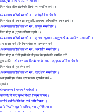
हस्तप्रक्षालनार्थे च जलं समर्पयामि ।
निम्न मंत्र से(करोद्वर्तनके लिये गन्ध समर्पित करे ।)
ॐ वरुणाद्यावाहितदेवताभ्यो नमः, करोद्वर्तनं समर्पयामि ।
निम्न मंत्र से पान चढ़ाएं (सुपारी, इलायची, लौंगसहित पान चढ़ाये ।)
ॐ वरुणाद्यावाहितदेवताभ्यो नमः, ताम्बूलं समर्पयामि ।
निम्न मंत्र से (द्रव्य-दक्षिणा चढ़ाये ।)
ॐ वरुणाद्यावाहितदेवताभ्यो नमः, कृतायाः पूजायाः साद्गुण्यार्थे द्रव्यदक्षिणां समर्पयामि ।
अब आरती करें और निम्न मंत्र का उच्चारण करें
ॐ वरुणाद्यावाहितदेवताभ्यो नमः, आरार्तिकं समर्पयामि ।
निम्न मंत्र से दोनों हाथों को जोड़कर के पुष्पांजलि समर्पित करें
पुष्पाञ्जलि –
ॐ वरुणाद्यावाहितदेवताभ्यो नमः, मन्त्रपुष्पाञ्जलिं समर्पयामि ।
निम्न मंत्र से प्रदक्षिणा करें
ॐ वरुणाद्यावाहितदेवताभ्यो नमः, प्रदक्षिणां समर्पयामि ।
अब हाथमें पुष्प लेकर इस प्रकार प्रार्थना करे –
प्रार्थना –
देवदानवसंवादे मथ्यमाने महोदधौ ।
उत्पन्नोऽसि तदा कुम्भ विधृतो विष्णुना स्वयम् ॥
त्वत्तोये सर्वतीर्थानि देवाः सर्वे त्वयि स्थिताः ।
त्वयि तिष्ठन्ति भूतानि त्वयि प्राणाः प्रतिष्ठिताः ॥