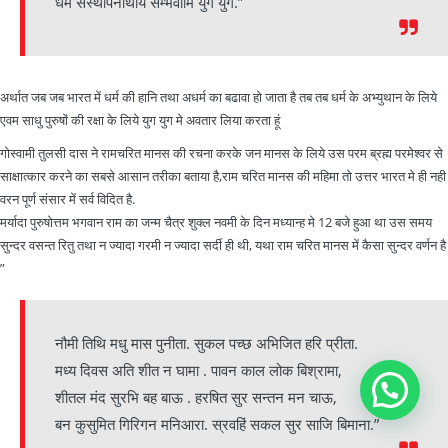
धर्म संस्थापनार्थाय सम्भवामि युगे युगे.”
अर्थात जब जब भारत में धर्म की हानि तथा अधर्म का बढावा हो जाता है तब तब धर्म के अभ्युथान के लिये
एवम साधु पुरुषों की रक्षा के लिये युग युग मे अवतार लिया करता हूं
गोस्वामी तुलसी दास ने रामचरित मानस की रचना करके जन मानस के लिये उस परम ब्रह्म परमेश्वर से
साक्षात्कार करने का सबसे आसान तरीका बताया है,राम चरित मानस की महिमा तो उत्तर भारत मे ही नही
वरन पूर्ण संसार में सर्व विदित है.
मर्यादा पुरुषोत्तम भगवान राम का जन्म चैत्र शुक्ल नवमी के दिन मध्यान्ह मे 12 बजे हुआ था उस समय
सुन्दर वसन्त रितु तथा न ज्यादा गरमी न ज्यादा सर्दी ही थी, यथा राम चरित मानस में कैसा सुन्दर वर्णन है
”
नौमी तिथि मधु मास पुनीता. सुकल पच्छ अभिजित हरि प्रीता.
मध्य दिवस अति शीत न घामा . पावन काल लोक बिश्रामा,
शीतल मंद सुरभि बह बाऊ . हरषित सुर सन्तन मन चाऊ,
बन कुसुमित गिरिगन मनिआरा. स्रवहिं सकल सुर साजि बिमाना.”