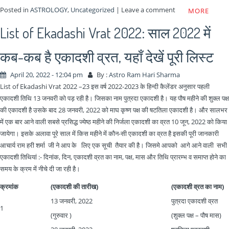
Posted in
ASTROLOGY
,
Uncategorized
|
Leave a comment
MORE
List of Ekadashi Vrat 2022: साल 2022 में
कब-कब है एकादशी व्रत, यहाँ देखें पूरी लिस्ट
April 20, 2022 - 12:04 pm
By :
Astro Ram Hari Sharma
List of Ekadashi Vrat 2022 –23 इस वर्ष 2022-2023 के हिन्दी कैलेंडर अनुसार पहली
एकादशी तिथि 13 जनवरी को पड़ रही है। जिसका नाम पुत्रदा एकादशी है। यह पौष महीने की शुक्ल पक्ष
की एकादशी है उसके बाद 28 जनवरी, 2022 को माघ कृष्ण पक्ष की षटतिला एकादशी है। और सालभर
में एक बार आने वाली सबसे प्रसिद्ध ज्येष्ठ महीने की निर्जला एकादशी का व्रत 10 जून, 2022 को किया
जायेगा। इसके अलावा पूरे साल में किस महीने में कौन-सी एकादशी का व्रत है इसकी पूरी जानकारी
आचार्य राम हरी शर्मा जी ने आप के लिए एक सूची तैयार की है। जिसमे आपको आगे आने वाली सभी
एकादशी तिथियां :- दिनांक, दिन, एकादशी व्रत का नाम, पक्ष, मास और तिथि प्रारम्भ व समाप्त होने का
समय के क्रम में नीचे दी जा रही है।
क्रमांक
(एकादशी की तारीख)
(एकादशी व्रत का नाम)
13 जनवरी, 2022
पुत्रदा एकादशी व्रत
1
(गुरुवार )
(शुक्ल पक्ष – पौष मास)