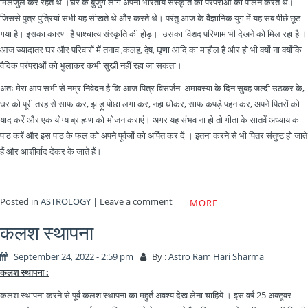
मिलजुल कर रहते थे ।घर के बुजुर्ग लोग अपनी भारतीय संस्कृति की परंपराओं का पालन करते थे।
जिससे पुत्र पुत्रियां सभी यह सीखते थे और करते थे। परंतु आज के वैज्ञानिक युग में यह सब पीछे छूट
गया है। इसका कारण है पाश्चात्य संस्कृति की होड़। उसका विशद परिणाम भी देखने को मिल रहा है ।
आज ज्यादातर घर और परिवारों में तनाव ,कलह, द्वेष, घृणा आदि का माहौल है और हो भी क्यों ना क्योंकि
वैदिक परंपराओं को भुलाकर कभी सुखी नहीं रहा जा सकता।
अतः मेरा आप सभी से नम्र निवेदन है कि आज पित्र विसर्जन अमावस्या के दिन सुबह जल्दी उठकर के,
घर को पूरी तरह से साफ कर, झाड़ू पोछा लगा कर, नहा धोकर, साफ कपड़े पहन कर, अपने पितरों को
याद करें और एक योग्य ब्राह्मण को भोजन कराएं। अगर यह संभव ना हो तो गीता के सातवें अध्याय का
पाठ करें और इस पाठ के फल को अपने पूर्वजों को अर्पित कर दें । इतना करने से भी पितर संतुष्ट हो जाते
हैं और आशीर्वाद देकर के जाते हैं।
Posted in
ASTROLOGY
|
Leave a comment
MORE
कलश स्थापना
September 24, 2022 - 2:59 pm
By :
Astro Ram Hari Sharma
कलश स्थापना :
कलश स्थापना करने से पूर्व कलश स्थापना का महुर्त अवश्य देख लेना चाहिये । इस वर्ष 25 अक्टूवर