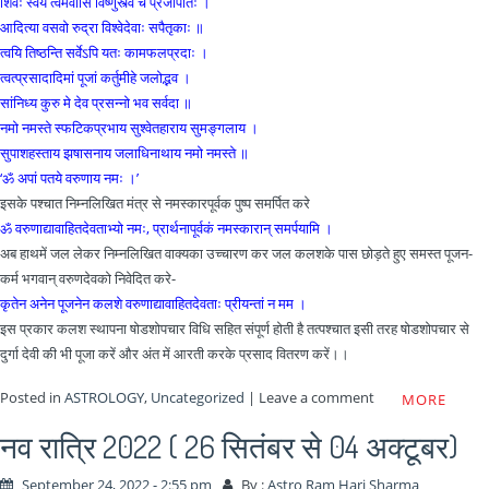
शिवः स्वयं त्वमेवासि विष्णुस्त्वं च प्रजापतिः ।
आदित्या वसवो रुद्रा विश्‍वेदेवाः सपैतृकाः ॥
त्वयि तिष्ठन्ति सर्वेऽपि यतः कामफलप्रदाः ।
त्वत्प्रसादादिमां पूजां कर्तुमीहे जलोद्भव ।
सांनिध्य कुरु मे देव प्रसन्नो भव सर्वदा ॥
नमो नमस्ते स्फटिकप्रभाय सुश्‍वेतहाराय सुमङ्गलाय ।
सुपाशहस्ताय झषासनाय जलाधिनाथाय नमो नमस्ते ॥
‘ॐ अपां पतये वरुणाय नमः ।’
इसके पश्चात निम्नलिखित मंत्र से नमस्कारपूर्वक पुष्प समर्पित करे
ॐ वरुणाद्यावाहितदेवताभ्यो नमः, प्रार्थनापूर्वकं नमस्कारान् समर्पयामि ।
अब हाथमें जल लेकर निम्नलिखित वाक्यका उच्चारण कर जल कलशके पास छोड़ते हुए समस्त पूजन-
कर्म भगवान् वरुणदेवको निवेदित करे-
कृतेन अनेन पूजनेन कलशे वरुणाद्यावाहितदेवताः प्रीयन्तां न मम ।
इस प्रकार कलश स्थापना षोडशोपचार विधि सहित संपूर्ण होती है तत्पश्चात इसी तरह षोडशोपचार से
दुर्गा देवी की भी पूजा करें और अंत में आरती करके प्रसाद वितरण करें।।
Posted in
ASTROLOGY
,
Uncategorized
|
Leave a comment
MORE
नव रात्रि 2022 ( 26 सितंबर से 04 अक्टूबर)
September 24, 2022 - 2:55 pm
By :
Astro Ram Hari Sharma