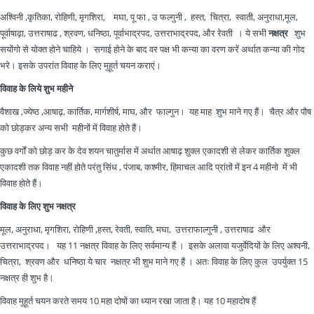
अश्विनी ,कृतिका, रोहिणी, मृगशिरा, मघा, पू फा , उ फल्गुनी , हस्त, चित्रा, स्वाती, अनुराधा,मूल,
पूर्वाषाढ़ा, उत्तराषाढ , श्रवण, धनिष्ठा, पूर्वाभाद्रपद, उत्तराभाद्रपद, और रेवती । ये सभी
नक्षत्र
शुभ
सयोंगो से योक्त होने चाहिये । सगाई होने के बाद वर पक्ष भी कन्या का वरण करें अर्थात कन्या की गोद
भरे। इसके उपरांत विवाह के लिए मुहूर्त चयन कराएं।
विवाह के लिये शुभ महीने
वैशाख ,ज्येष्ठ ,आषाढ़, कार्तिक, मार्गशीर्ष, माघ, और फाल्गुन। यह माह शुभ माने गए हैं। चैत्र और पौष
को छोड़कर अन्य सभी महीनों में विवाह होते हैं।
कुछ वर्गों को छोड़ कर के देव शयन चातुर्मास में अर्थात आषाढ़ शुक्ल एकादशी से लेकर कार्तिक शुक्ल
एकादशी तक विवाह नहीं होते परंतु सिंध , पंजाब, कश्मीर, हिमाचल आदि प्रांतों में इन 4 महीनो में भी
विवाह होते हैं।
विवाह के लिए शुभ नक्षत्र
मूल, अनुराधा, मृगशिरा, रोहिणी ,हस्त, रेवती, स्वाति, मघा, उत्तराफाल्गुनी , उत्तराषाढ और
उत्तराभाद्रपद। यह 11 नक्षत्र विवाह के लिए सर्वमान्य हैं । इसके अलावा यजुर्वेदियों के लिए अश्वनी,
चित्रा, श्रवण और धनिष्ठा ये चार नक्षत्र भी शुभ माने गए हैं । अतः विवाह के लिए कुल उपर्युक्त 15
नक्षत्र ही शुभ है।
विवाह मुहूर्त चयन करते समय 10 महा दोषों का ध्यान रखा जाता है। यह 10 महादोष हैं