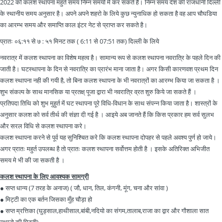
2022 को कलश स्थापना महुर्त समय निम्न समयो मे कर सकते है। निम्न समय देश की राजधानी दिल्ली
के स्थानीय समय अनुसार है। अपने अपने शहरो के लिये कुछ न्युनाधिक हो सकता है वह आप चौघडिया
का आरम्भ समय और समाप्ति काल इंटर नेट से प्राप्त कर सकते है।
प्रातः ०६:११ से ७ : ५१ मिनट तक ( 6:11 से 07:51 तक) दिल्ली के लिये
नवरात्र में कलश स्थापना का विशेष महत्व है। सामान्य रूप से कलश स्थापना नवरात्रि के पहले दिन की
जाती है। घटस्थापना के दिन से नवरात्रि का प्रारंभ माना जाता है। अगर किसी कारणवश प्रथम दिन
कलश स्थापना नही की गयी है, तो बिना कलश स्थापना के भी नवरात्रों का आरम्भ किया जा सकता है ।
शुभ संकल्प के साथ मानसिक या प्रतक्ष् पूजा द्वारा भी नवरात्रि व्रत शुरु किये जा सकते हैं ।
प्रतिपदा तिथि को शुभ मुहुर्त में घट स्थापना पूरे विधि-विधान के साथ संपन्न किया जाता है। शास्त्रों के
अनुसार कलश को सर्व तीर्थ की संज्ञा दी गई है । आइये अब जानते हैं कि किस प्रकार हम सर्व सुलभ
और सरल विधि से कलश स्थापना करे।
कलश स्थापना करने से पूर्व यह सुनिश्चित करे कि कलश स्थापना दोपहर से पहले अवश्य पुर्ण हो जाये।
अगर प्रातः महुर्त उपलब्ध है तो प्रातः कलश स्थापना सर्वोत्तम होती है । इसके अतिरिक्त अभिजीत
समय मे भी की जा सकती है ।
कलश स्थापना के लिए आवश्यक सामग्री
● सप्त धान्य (7 तरह के अनाज) ( जौ, धान, तिल, कंगनी, मूंग, चना और सांवा )
● मिट्टी का एक बर्तन जिसका मुँह चौड़ा हो
● सप्त म्रत्तिका (घुड्साल,हाथीसाल,बांबी,नदियो का संगम,तालाब,राजा का द्वार और गौशाला सात