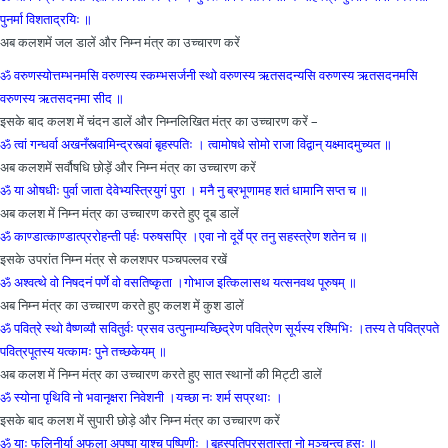
पुनर्मा विशताद्रयिः ॥
अब कलशमें जल डालें और निम्न मंत्र का उच्चारण करें
ॐ वरुणस्योत्तम्भनमसि वरुणस्य स्कम्भसर्जनी स्थो वरुणस्य ऋतसदन्यसि वरुणस्य ऋतसदनमसि
वरुणस्य ऋतसदनमा सीद ॥
इसके बाद कलश में चंदन डालें और निम्नलिखित मंत्र का उच्चारण करें –
ॐ त्वां गन्धर्वा अखनँस्त्वामिन्द्रस्त्वां बृहस्पतिः । त्वामोषधे सोमो राजा विद्वान् यक्ष्मादमुच्यत ॥
अब कलशमें सर्वौषधि छोड़ें और निम्न मंत्र का उच्चारण करें
ॐ या ओषधीः पुर्वा जाता देवेभ्यस्त्रियुगं पुरा । मनै नु ब्रभूणामह शतं धामानि सप्त च ॥
अब कलश में निम्न मंत्र का उच्चारण करते हुए दूब डालें
ॐ काण्डात्काण्डात्प्ररोहन्ती पर्हः परुषसप्रि ।एवा नो दूर्वे प्र तनु सहस्त्रेण शतेन च ॥
इसके उपरांत निम्न मंत्र से कलशपर पञ्चपल्लव रखें‌
ॐ अश्‍वत्थे वो निषदनं पर्णे वो वसतिष्कृता ।गोभाज इत्किलासथ यत्सनवथ पूरुषम् ॥
अब निम्न मंत्र का उच्चारण करते हुए कलश में कुश डालें
ॐ पवित्रे स्थो वैष्णव्यौ सवितुर्वः प्रसव उत्पुनाम्यच्छिद्रेण पवित्रेण सूर्यस्य रश्मिभिः ।तस्य ते पवित्रपते
पवित्रपूतस्य यत्कामः पुने तच्छकेयम् ॥
अब कलश में निम्न मंत्र का उच्चारण करते हुए सात स्थानों की मिट्टी डालें
ॐ स्योना पृथिवि नो भवानृक्षरा निवेशनी ।यच्छा नः शर्म सप्रथाः ।
इसके बाद कलश में सुपारी छोड़े और निम्न मंत्र का उच्चारण करें
ॐ याः फलिनीर्या अफला अपुष्पा याश्‍च पुष्पिणीः ।बृहस्पतिप्रसूतास्ता नो मुञ्चन्त्व हसः ॥