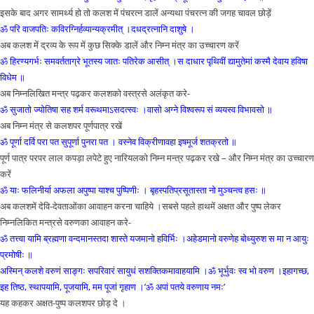
इसके बाद अगर सामर्थ्य हो तो कलश में पंचरत्न डालें अन्यथा पंचरत्न की जगह चावल छोड़ें
ॐ परि वाजपतिः कविरग्निर्हव्यान्यक्रमीत् ।दधद्रत्‍नानि दाशुषे ।
अब कलश में द्रव्य के रूप में कुछ सिक्के डालें और निम्न मंत्र का उच्चारण करें
ॐ हिरण्यगर्भः समवर्तताग्रे भूतस्य जातः पतिरेक आसीत् ।स दाधार पृथिवीं द्यामुतेमां कस्मै देवाय हविषा
विधेम ॥
अब निम्नलिखित मन्त्र पढ़कर कलशको वस्त्रसे अलंकृत करे-
ॐ सुजातो ज्योतिषा सह शर्म वरूथमाऽसदत्स्वः ।वासो अग्ने विश्‍वरूप सं व्ययस्व विभावसो ॥
अब निम्न मंत्र से कलशपर पूर्णपात्र रखें
ॐ पूर्णा दर्वि परा पत सुपूर्णा पुनरा पत । वस्नेव विक्रीणावहा इषमूर्ज शतक्रतो ॥
पूर्ण पात्र परपर लाल कपड़ा लपेटे हुए नारियलको निम्न मन्त्र पढ़कर रखे – और निम्न मंत्र का उच्चारण
करें
ॐ याः फलिनीर्या अफला अपुष्पा याश्‍च पुष्पिणीः । बृहस्पतिप्रसूतास्ता नो मुञ्चन्त्व हसः ॥
अब कलशमें देवि-देवताओंका आवाहन करना चाहिये ।सबसे पहले हाथमें अक्षत और पुष्प लेकर
निम्नलिकित मन्त्रसे वरुणका आवाहन करे-
ॐ तत्त्वा यामि ब्रह्मणा वन्दमानस्तदा शास्ते यजमानो हविर्भिः ।अहेडमानो वरुणेह बोध्युरुश स मा न आयुः
प्रमोषीः ॥
अस्मिन् कलशे वरुणं साङ्गः सपरिवारं सायुधं सशक्तिकमावाहयामि ।ॐ भूर्भुवः स्व भो वरुण ।इहागच्छ,
इह तिष्ठ, स्थापयामि, पूजयामि, मम पूजां गृहाण ।’ॐ अपां पतये वरुणाय नमः’
यह कहकर अक्षत-पुष्प कलशपर छोड़ दे ।