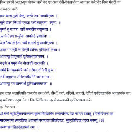
फिर हाथमें अक्षत-पुष्प लेकर चारों वेद एवं अन्य देवी-देवताओंका आवाहन करेऔर निम्न मंत्रों का
उच्चारण करें-
कलशस्य मुखे विष्णुः कण्ठे रुदः समाश्रितः ।
मूले त्वस्य स्थितो ब्रह्मा मध्ये मातृगणाः स्मृताः ॥
कुक्षौ तु सागराः सर्वे सप्तद्वीपा वसुन्धरा ।
ऋग्वेदोऽथ यजुर्वेदः सामवेदो ह्यथर्वणः ॥
अङ्गैश्च सहिताः सर्वे कलशं तु समाश्रिताः ।
अत्र गायत्री सावित्री शान्तिः पुष्टिकरी तथा ॥
आयान्तु देवपूजार्थे दुरितक्षयकारकाः ।
गङ्गे च यमुने चैव गोदावरि सरस्वति ।
नर्मदे सिन्धुकावेरि जलेऽस्मिन् संनिधिं कुरु ॥
सर्वे समुद्राः सरितस्तीर्थानि जलदा नदाः ।
आयान्तु मम शान्त्यर्थं दुरितक्षयकारकाः ॥
इस तरह जलाधिपति वरुणदेव तथा वेदों, तीर्थों, नदों, नदियों, सागरों, देवियों एवंदेवताओंके आवाहनके बाद
हाथमें अक्षत-पुष्प लेकर निम्नलिखित मन्त्रसे कलशकी प्रतिष्ठापना करे-
प्रतिष्ठापना –
ॐ मनो जूतिर्जुषतामाज्यस्य बृहस्पतिर्यज्ञमिमं तनोत्वरिष्टं यज्ञ समिमं दधातु ।विश्‍वे देवास इह
मादयन्तामो३म्प्रतिष्ठ ॥कलशे वरुनाद्यावाहितदेवताः सुप्रतिष्ठिता वरदा भवन्तु ।ॐ
वरुणाद्यावाहितदेवताभ्यो नमः ।